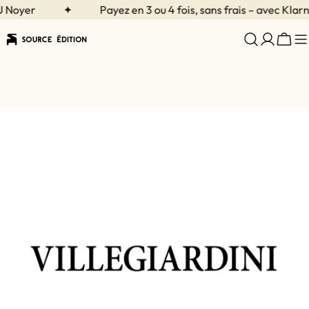
Aller
Noyer
✦
Payez en 3 ou 4 fois, sans frais – avec Klarna
au
contenu
Char