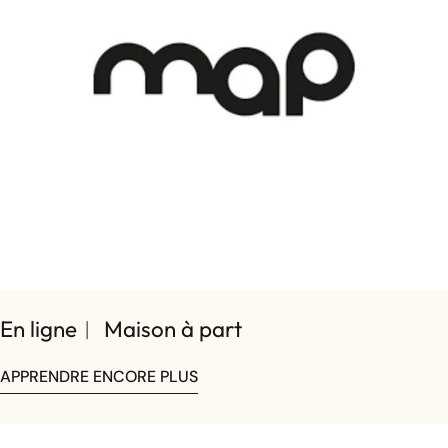
Partagez cet article
COPIE
Partager
Partager
Épingler
sur
sur
sur
Facebook
X
Pinterest
En ligne︱ Maison à part
APPRENDRE ENCORE PLUS