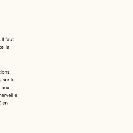
Il faut
e, la
ions.
 sur le
c aux
erveille
€ en