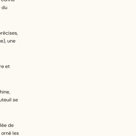
e du
précises,
ue), une
re et
hine,
uteuil se
llée de
 orné les