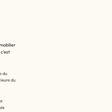
 mobilier
 c'est
e du
rieure du
et
ble