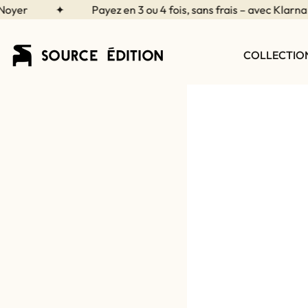
Aller
✦
Payez en 3 ou 4 fois, sans frais – avec Klarna
au
contenu
COLLECTIO