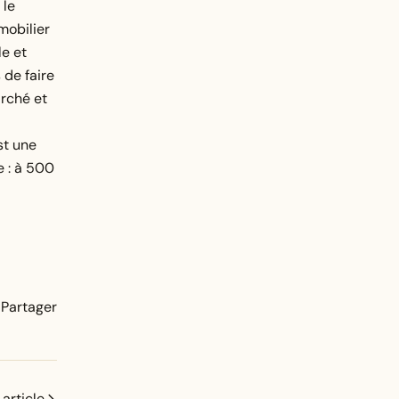
 le
mobilier
le et
 de faire
rché et
st une
e : à 500
Partager
article