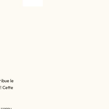
ribue le
 ! Cette
u connu