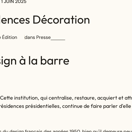
1 JUIN 2025
dences Décoration
 Édition
dans
Presse
gn à la barre
Cette institution, qui centralise, restaure, acquiert et att
ésidences présidentielles, continue de faire parler d'elle
s du design français des années 1950, bien qu'il demeure pe