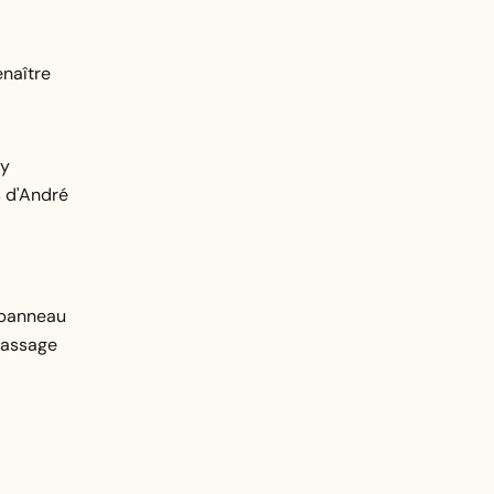
enaître
'y
s d'André
e panneau
 passage