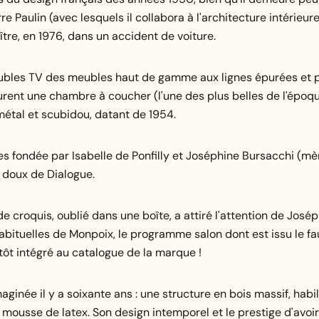
 Paulin (avec lesquels il collabora à l'architecture intérieur
aître, en 1976, dans un accident de voiture.
r Meubles TV des meubles haut de gamme aux lignes épurées et 
gurent une chambre à coucher (l'une des plus belles de l'époq
métal et scubidou, datant de 1954.
es fondée par Isabelle de Ponfilly et Joséphine Bursacchi (mè
om doux de Dialogue.
e croquis, oublié dans une boîte, a attiré l'attention de Josép
habituelles de Monpoix, le programme salon dont est issu le fa
itôt intégré au catalogue de la marque !
ginée il y a soixante ans : une structure en bois massif, habi
ousse de latex. Son design intemporel et le prestige d'avoir