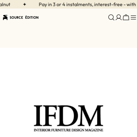
Skip
nut
✦
Pay in 3 or 4 instalments, interest-free - with K
to
content
Cart