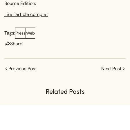
Source Édition.
Lire l'article complet
Tags:
Press
Web
Share
Previous Post
Next Post
Share this article
Related Posts
COPY
Share
Share
Pin
on
on
on
Facebook
X
Pinterest