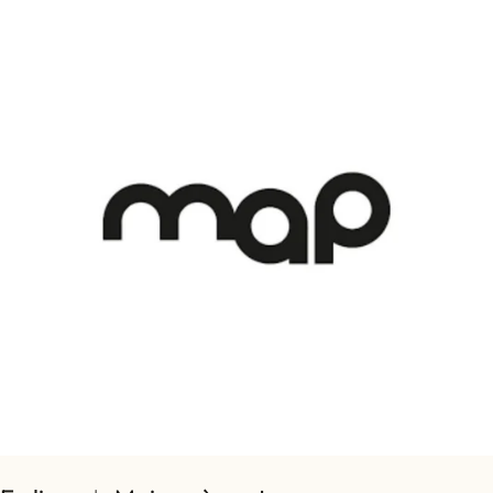
Partagez cet article
COPIE
Partager
Partager
Épingler
sur
sur
sur
Facebook
X
Pinterest