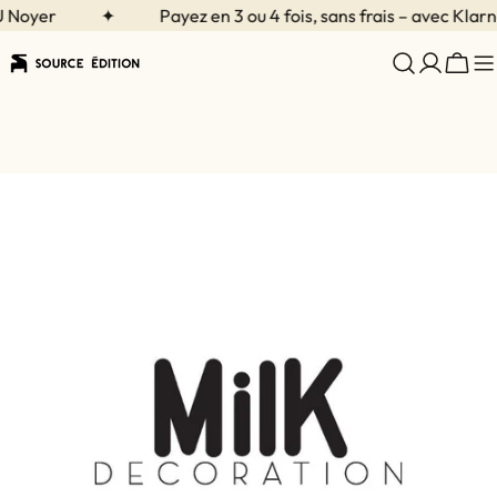
Aller
Noyer
✦
Payez en 3 ou 4 fois, sans frais – avec Klarna
au
contenu
Char