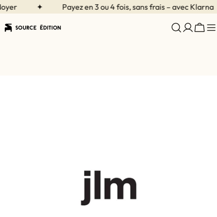
Aller
yer
✦
Payez en 3 ou 4 fois, sans frais – avec Klarna
au
contenu
Char