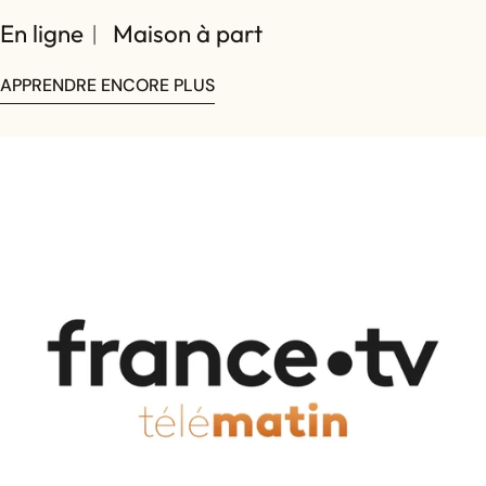
En ligne︱ Maison à part
Partagez cet article
APPRENDRE ENCORE PLUS
COPIE
Partager
Partager
Épingler
sur
sur
sur
Facebook
X
Pinterest